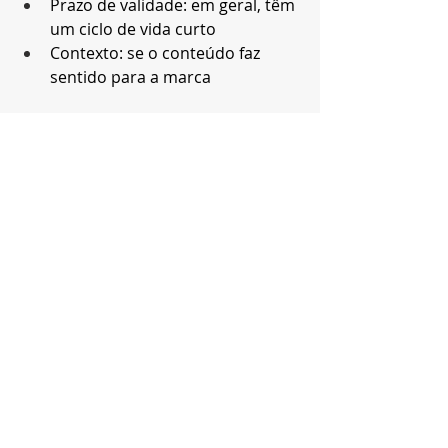
Prazo de validade: em geral, têm 
um ciclo de vida curto 
Contexto: se o conteúdo faz 
sentido para a marca
Só não esqueça que para alcançar o 
sucesso é necessário ter certeza de 
que o posicionamento, o tom de voz 
e o público da marca são 
compatíveis com esse estilo de 
comunicação. 
https://www.instagram.com/p/C4xokz
0ICsN/
Você ainda não parou para dar 
atenção ao posicionamento digital 
do seu negócio? O Guia de 
Posicionamento Digital desenvolvido 