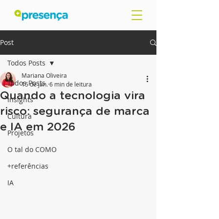
Post
Todos Posts
Mariana Oliveira
Todos Posts
15 de jan.
6 min de leitura
Quando a tecnologia vira
Insights
risco: segurança de marca
Cultura
e IA em 2026
Projetos
O tal do COMO
+referências
IA