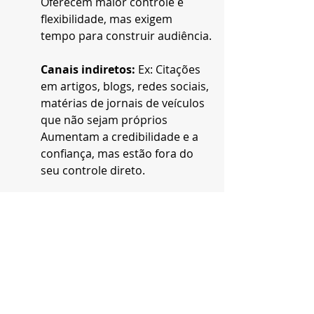
Oferecem maior controle e 
flexibilidade, mas exigem 
tempo para construir audiência.
Canais indiretos:
 Ex: Citações 
em artigos, blogs, redes sociais, 
matérias de jornais de veículos 
que não sejam próprios
Aumentam a credibilidade e a 
confiança, mas estão fora do 
seu controle direto.
Canais pagos: 
Ex: anúncios, 
parcerias, publicidade.
Oferecem exposição 
instantânea, mas podem ser 
percebidos como menos 
confiáveis.