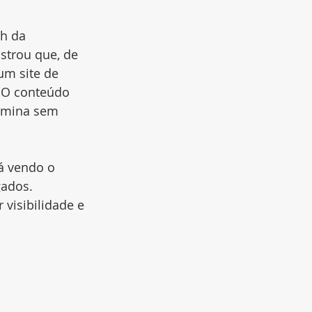
h da 
strou que, de 
m site de 
 O conteúdo 
ermina sem 
á vendo o 
gados.
visibilidade e 