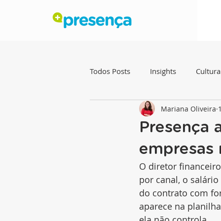
Todos Posts
Insights
Cultura
Mariana Oliveira
Presença a
empresas 
O diretor financeir
por canal, o salári
do contrato com fo
aparece na planilh
ela não controla.