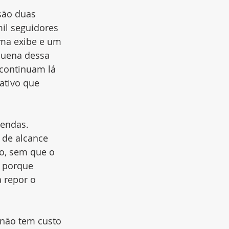
são duas 
il seguidores 
rma exibe e um 
quena dessa 
continuam lá 
ativo que 
vendas. 
 de alcance 
o, sem que o 
, porque 
 repor o 
 não tem custo 