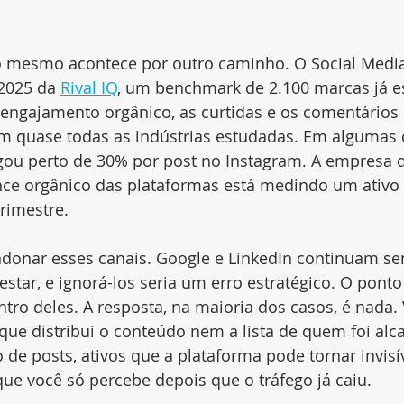
 o mesmo acontece por outro caminho. O Social Media
2025 da 
Rival IQ
, um benchmark de 2.100 marcas já es
 engajamento orgânico, as curtidas e os comentário
m quase todas as indústrias estudadas. Em algumas c
egou perto de 30% por post no Instagram. A empresa
nce orgânico das plataformas está medindo um ativo 
trimestre.
donar esses canais. Google e LinkedIn continuam se
star, e ignorá-los seria um erro estratégico. O ponto
tro deles. A resposta, na maioria dos casos, é nada.
que distribui o conteúdo nem a lista de quem foi alc
ico de posts, ativos que a plataforma pode tornar invi
ue você só percebe depois que o tráfego já caiu.