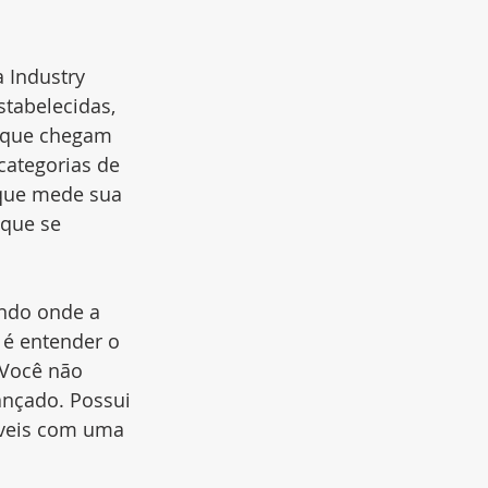
 Industry 
tabelecidas, 
s que chegam 
ategorias de 
 que mede sua 
que se 
ndo onde a 
 é entender o 
 Você não 
ançado. Possui 
síveis com uma 