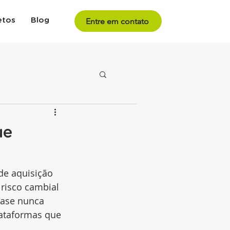
Entre em contato
etos
Blog
ue
de aquisição 
 risco cambial 
uase nunca 
lataformas que 