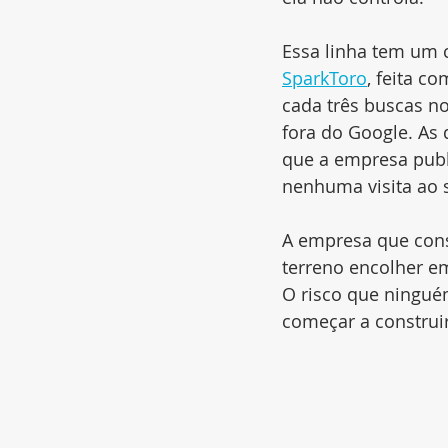
Essa linha tem um c
SparkToro
, feita c
cada três buscas n
fora do Google. As
que a empresa publ
nenhuma visita ao s
A empresa que cons
terreno encolher e
O risco que ninguém
começar a construi