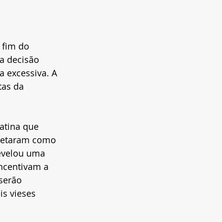
 fim do 
a decisão 
 excessiva. A 
tas da 
atina que 
retaram como 
revelou uma 
ncentivam a 
serão 
is vieses 