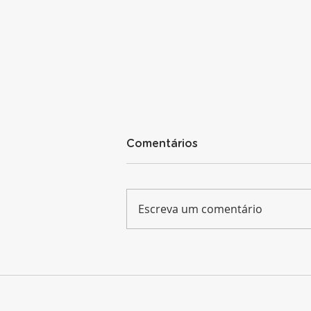
Comentários
Escreva um comentário
É mesmo importante ter
um posicionamento de
marca?