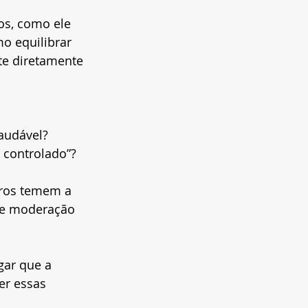
os, como ele 
o equilibrar 
e diretamente 
audável? 
controlado”?
tros temem a 
de moderação 
gar que a 
er essas 