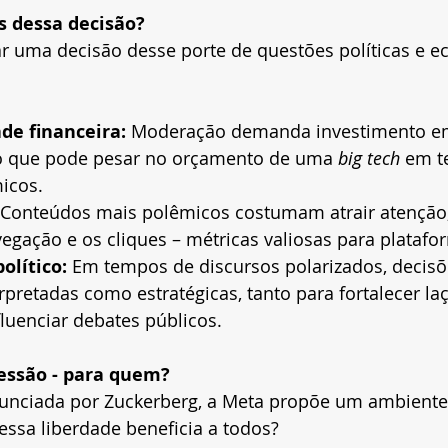
s dessa decisão?
r uma decisão desse porte de questões políticas e e
de financeira:
 Moderação demanda investimento em
go que pode pesar no orçamento de uma
 big tech
 em t
icos.
 Conteúdos mais polêmicos costumam atrair atençã
gação e os cliques – métricas valiosas para platafor
olítico:
 Em tempos de discursos polarizados, decis
pretadas como estratégicas, tanto para fortalecer laç
luenciar debates públicos.
essão - para quem?
ciada por Zuckerberg, a Meta propõe um ambiente d
 essa liberdade beneficia a todos?