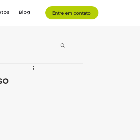
Entre em contato
etos
Blog
so