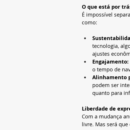
O que está por trá
É impossível separa
como:
Sustentabilida
tecnologia, al
ajustes econôm
Engajamento:
o tempo de nave
Alinhamento p
podem ser inter
quanto para inf
Liberdade de expr
Com a mudança anun
livre. Mas será que