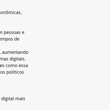
conômicas, 
 pessoas e 
empos de 
o, aumentando 
mas digitais.
ões como essa 
os políticos 
igital mais 